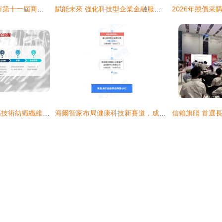
科技賦能烘焙 北京市第十一屆商業服務業技能大賽烘焙項目在昌平職業學校成功舉辦
賦能未來 強化科技型企業金融服務的信息技術咨詢路徑
“在行動·科創中國”高技術紡織纖維科技服務團 信息技術咨詢服務驅動產業智慧升級
海爾智家布局健康科技新賽道，成立益康科技公司拓展智慧健康服務