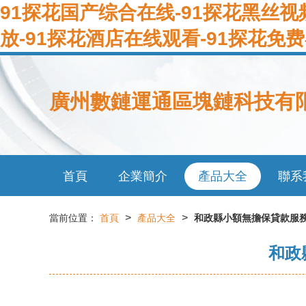
91探花国产综合在线-91探花黑丝视
放-91探花酒店在线观看-91探花免费
廣州數鏈運通區塊鏈科技有
首頁
企業簡介
產品大全
聯系
>
>
當前位置：
首頁
產品大全
和政縣小額無擔保貸款服務
和政