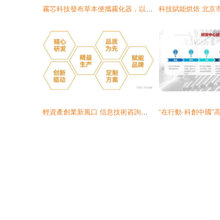
霧芯科技發布草本便攜霧化器，以信息技術咨詢服務賦能霧化技術在大健康領域的創新應用
輕資產創業新風口 信息技術咨詢服務如何成為燕窩市場的破局利器