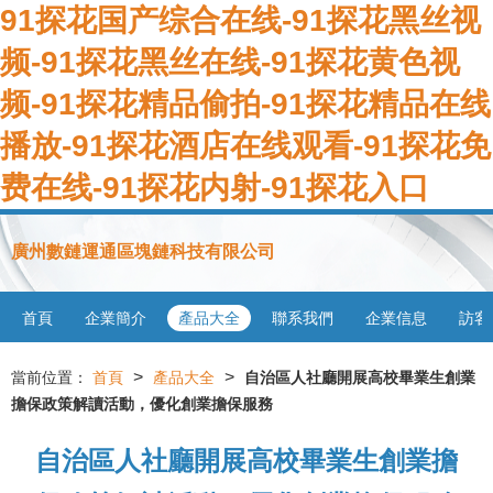
91探花国产综合在线-91探花黑丝视
频-91探花黑丝在线-91探花黄色视
频-91探花精品偷拍-91探花精品在线
播放-91探花酒店在线观看-91探花免
费在线-91探花内射-91探花入口
廣州數鏈運通區塊鏈科技有限公司
首頁
企業簡介
產品大全
聯系我們
企業信息
訪客
>
>
當前位置：
首頁
產品大全
自治區人社廳開展高校畢業生創業
擔保政策解讀活動，優化創業擔保服務
自治區人社廳開展高校畢業生創業擔