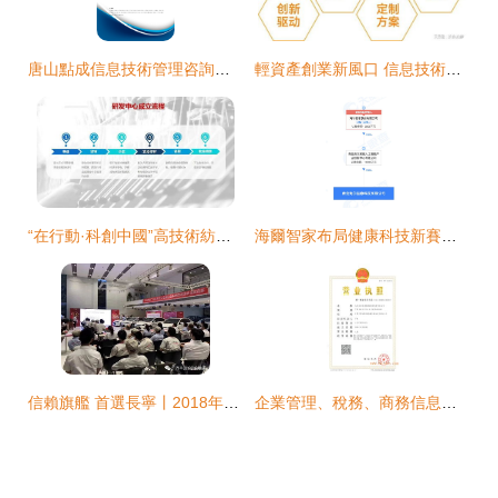
唐山點成信息技術管理咨詢服務有限公司企業發展分析報告
輕資產創業新風口 信息技術咨詢服務如何成為燕窩市場的破局利器
“在行動·科創中國”高技術紡織纖維科技服務團 信息技術咨詢服務驅動產業智慧升級
海爾智家布局健康科技新賽道，成立益康科技公司拓展智慧健康服務
信賴旗艦 首選長寧丨2018年售后服務部綜合技能競賽圓滿收官
企業管理、稅務、商務信息及建筑技術咨詢服務全解析